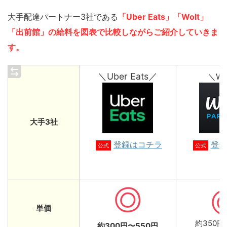
大手配達パートナー3社である
「Uber Eats」「Wolt」
「出前館」の給料を図表で比較しながらご紹介していきま
す。
＼Uber Eats／
＼Wo
大手3社
登録はコチラ
登録
公式
公式
単価
約350円
約300円〜550円