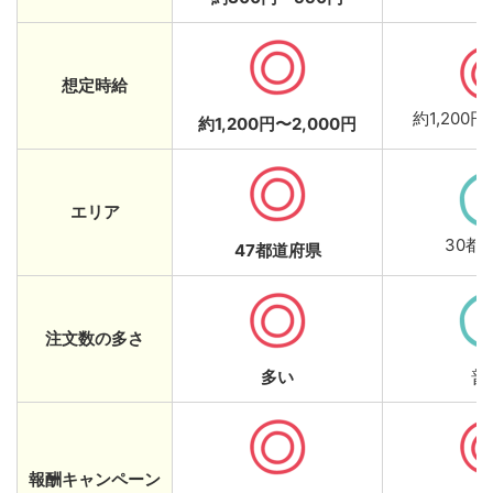
想定時給
約1,200円
約1,200円〜2,000円
エリア
30都
47都道府県
注文数の多さ
多い
普
報酬キャンペーン