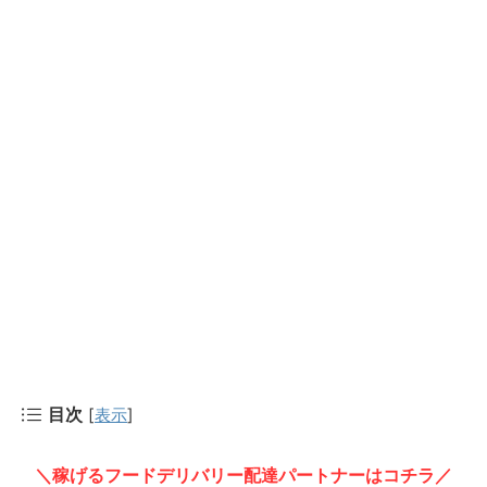
目次
[
表示
]
＼稼げるフードデリバリー配達パートナーはコチラ／