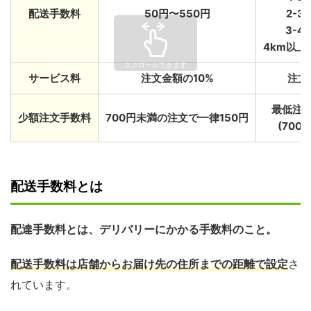
配送手数料
50円〜550円
2-3
3-4
4km以上
サービス料
注文金額の10%
注文
最低注
少額注文手数料
700円未満の注文で一律150円
(700円
配送手数料とは
配達手数料とは、デリバリーにかかる手数料のこと。
配送手数料は店舗からお届け先の住所までの距離で設定
さ
れています。