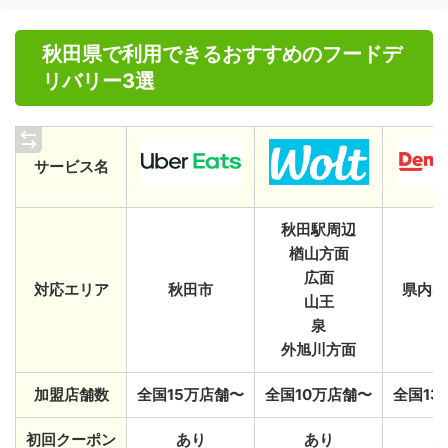
秋田県で利用できるおすすめのフードデ
リバリー3選
サービス名
秋田駅周辺
楢山方面
広面
対応エリア
秋田市
県内ほ
山王
泉
外旭川方面
加盟店舗数
全国15万店舗〜
全国10万店舗〜
全国13
初回クーポン
あり
あり
あ