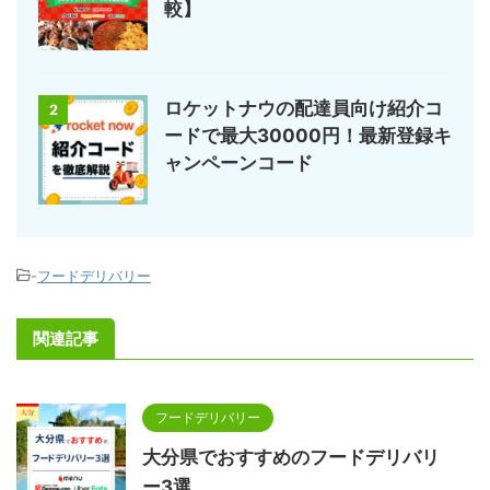
較】
ロケットナウの配達員向け紹介コ
2
ードで最大30000円！最新登録キ
ャンペーンコード
-
フードデリバリー
関連記事
フードデリバリー
大分県でおすすめのフードデリバリ
ー3選