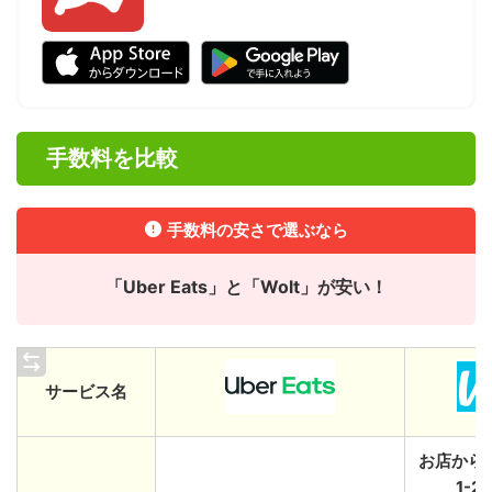
手数料を比較
手数料の安さで選ぶなら
「Uber Eats」と「Wolt」が安い！
サービス名
お店から1
1-2