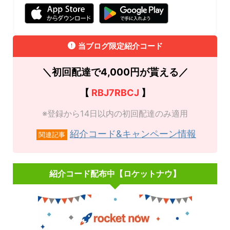
当ブログ限定紹介コード
＼初回配達で4,000円が貰える／
【
RBJ7RBCJ
】
※登録から14日以内の初回配達のみ適用
紹介コード&キャンペーン情報
関連記事
紹介コード配布中【ロケットナウ】