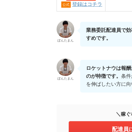
登録はコチラ
公式
業務委託配達員で効
すめです。
ぽんたまん
ロケットナウは報酬
のが特徴です。
条件
ぽんたまん
を伸ばしたい方に向
＼稼ぐ
配達員