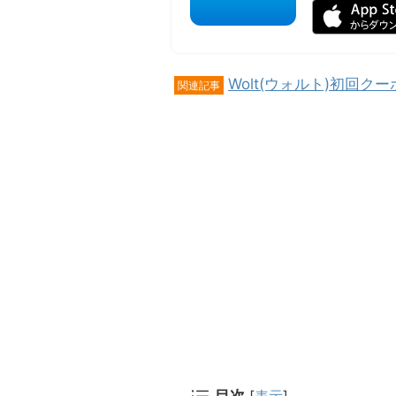
Wolt(ウォルト)初回ク
関連記事
目次
[
表示
]