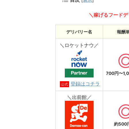
＼稼げるフードデ
デリバリー名
報酬
＼ロケットナウ／
700円〜1,
登録はコチラ
公式
＼出前館／
約500