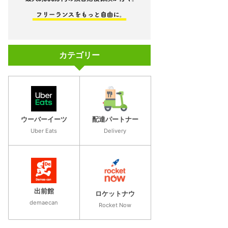
カテゴリー
さ
キャンペーン
ウーバーイーツ
配達パートナー
初回2,000円＋紹介コード等で上乗せ（最大2万〜
なし・週払い
Uber Eats
Delivery
「
紹介コード
」の詳細
出前館
ロケットナウ
demaecan
Rocket Now
新人配達員報酬＋200円
あり