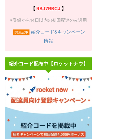
【
RBJ7RBCJ
】
※登録から14日以内の初回配達のみ適用
紹介コード&キャンペーン
関連記事
情報
紹介コード配布中【ロケットナウ】