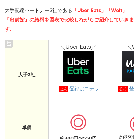
大手配達パートナー3社である
「Uber Eats」「Wolt」
「出前館」の給料を図表で比較しながらご紹介していきま
す。
＼Uber Eats／
＼Wo
大手3社
登録はコチラ
登録
公式
公式
単価
約350円
約300円〜550円