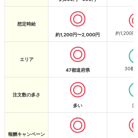
想定時給
約1,200円
約1,200円〜2,000円
エリア
30都
47都道府県
注文数の多さ
多い
普
報酬キャンペーン