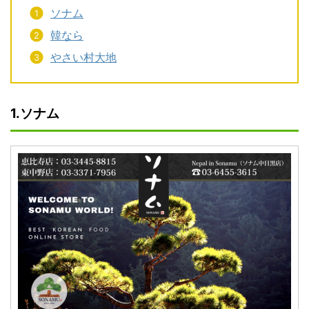
ソナム
韓なら
やさい村大地
1.ソナム