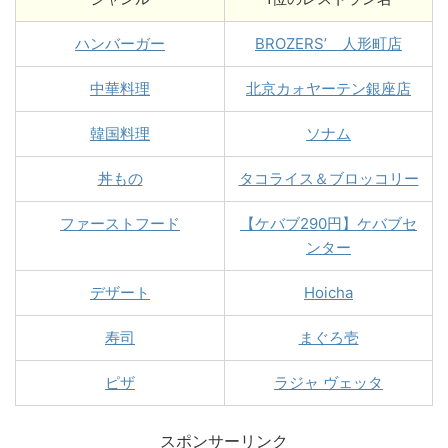
ハンバーガー
BROZERS’ 人形町店
中華料理
北京カォヤーテン銀座店
韓国料理
ソナム
丼もの
タコライス＆ブロッコリー
ファーストフード
【ケバブ290円】ケバブセ
ンター
デザート
Hoicha
寿司
まぐろ壱
ピザ
ラジャ ヴェッタ
スポンサーリンク