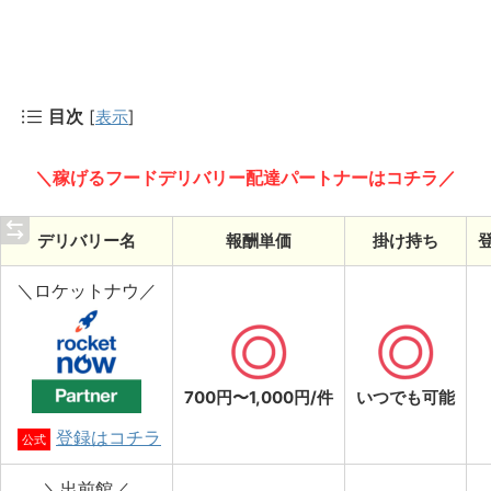
目次
[
表示
]
＼稼げるフードデリバリー配達パートナーはコチラ／
デリバリー名
報酬単価
掛け持ち
＼ロケットナウ／
700円〜1,000円/件
いつでも可能
登録はコチラ
公式
＼出前館／