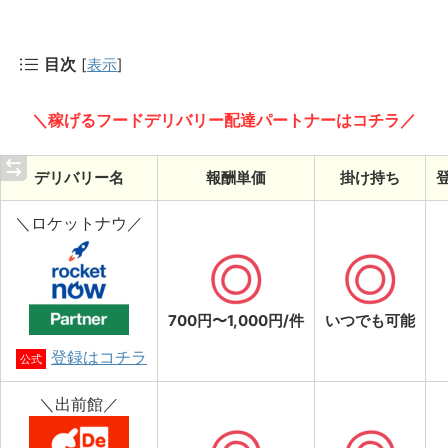
目次
[
表示
]
＼稼げるフードデリバリー配達パートナーはコチラ／
デリバリー名
報酬単価
掛け持ち
＼ロケットナウ／
700円〜1,000円/件
いつでも可能
登録はコチラ
公式
＼出前館／