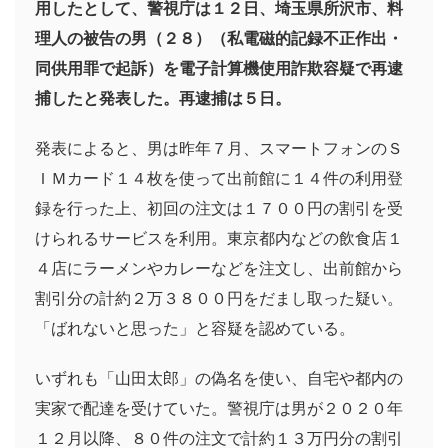
用したとして、警視庁は１２日、埼玉県所沢市、料
理人の被告の男（２８）（私電磁的記録不正作出・
同供用罪で起訴）を電子計算機使用詐欺容疑で再逮
捕したと発表した。再逮捕は５日。
発表によると、男は昨年７月、スマートフォンのＳ
ＩＭカード１４枚を使って出前館に１４件の利用登
録を行った上、初回の注文は１７００円の割引を受
けられるサービスを利用。東京都内などの飲食店１
４店にラーメンやカレーなどを注文し、出前館から
割引分の計約２万３８００円をだまし取った疑い。
「ばれないと思った」と容疑を認めている。
いずれも「山田太郎」の偽名を使い、自宅や都内の
実家で配達を受けていた。警視庁は男が２０２０年
１２月以降、８０件の注文で計約１３万円分の割引