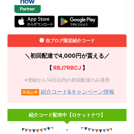
当ブログ限定紹介コード
＼初回配達で4,000円が貰える／
【
RBJ7RBCJ
】
※登録から14日以内の初回配達のみ適用
紹介コード&キャンペーン情報
関連記事
紹介コード配布中【ロケットナウ】