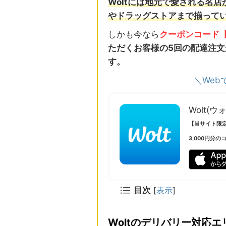
Woltには地元で愛される名
やドラッグストアまで揃って
しかも今なら
クーポンコード【 
ただくお客様の5回の配達注文が
す。
＼Web
Wolt(ウ
【当サイト限
3,000円分の
目次
[
表示
]
Woltのデリバリー対応エ