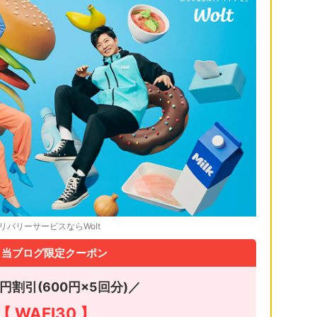
リバリーサービスならWolt
当ブログ限定クーポン
0円割引(600円×5回分)／
【 WAFI30 】