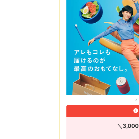
デ
＼3,00