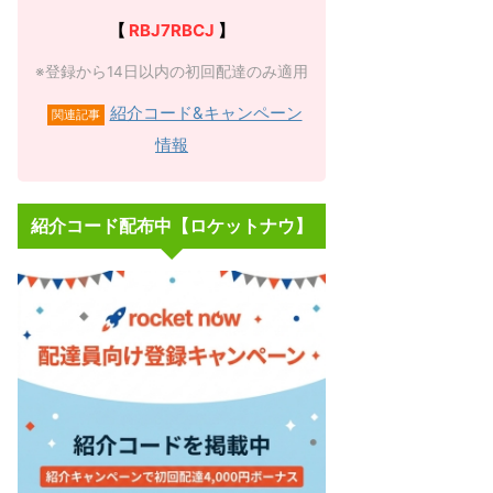
【
RBJ7RBCJ
】
※登録から14日以内の初回配達のみ適用
紹介コード&キャンペーン
関連記事
情報
紹介コード配布中【ロケットナウ】