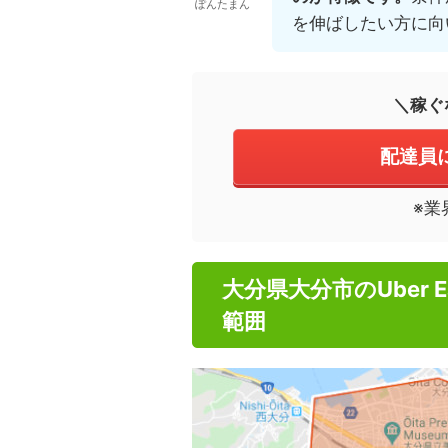
ぽんたまん
を伸ばしたい方に向
＼稼ぐ
配達員
※業
大分県大分市のUber 
範囲