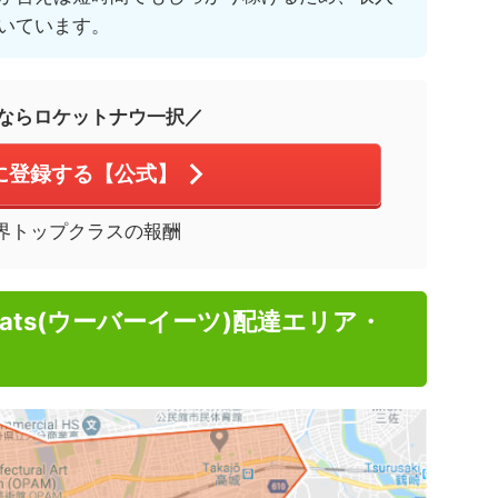
いています。
ならロケットナウ一択／
に登録する【公式】
界トップクラスの報酬
Eats(ウーバーイーツ)配達エリア・