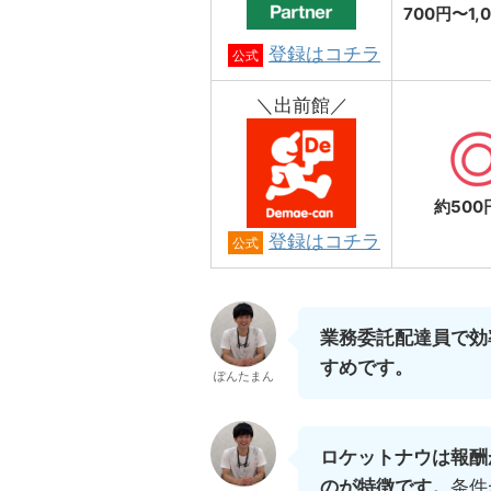
700円〜1,
登録はコチラ
公式
＼出前館／
約500
登録はコチラ
公式
業務委託配達員で効
すめです。
ぽんたまん
ロケットナウは報酬
のが特徴です。
条件