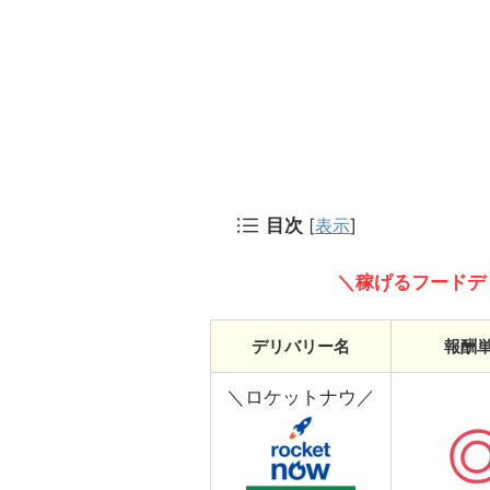
目次
[
表示
]
＼稼げるフードデ
デリバリー名
報酬
＼ロケットナウ／