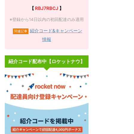
【
RBJ7RBCJ
】
※登録から14日以内の初回配達のみ適用
紹介コード&キャンペーン
関連記事
情報
紹介コード配布中【ロケットナウ】