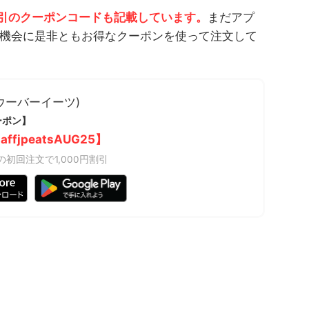
割引のクーポンコードも記載しています。
まだアプ
機会に是非ともお得なクーポンを使って注文して
s(ウーバーイーツ)
ーポン】
affjpeatsAUG25】
上の初回注文で1,000円割引