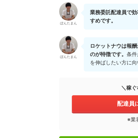
業務委託配達員で効
すめです。
ぽんたまん
ロケットナウは報酬
のが特徴です。
条件
ぽんたまん
を伸ばしたい方に向
＼稼ぐ
配達員
※業