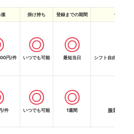
単価
掛け持ち
登録までの期間
働きやす
000円/件
いつでも可能
最短当日
シフト自由・現金
円/件
いつでも可能
1週間
服装の規定