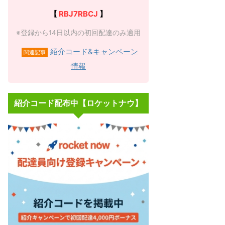
【
RBJ7RBCJ
】
さ
キャンペーン
※登録から14日以内の初回配達のみ適用
紹介コード&キャンペーン
関連記事
情報
初回2,000円＋紹介コード等で上乗せ（最大2万〜
なし・週払い
紹介コード配布中【ロケットナウ】
「
紹介コード
」の詳細
新人配達員報酬＋200円
あり
「
登録キャンペーン
」の詳細