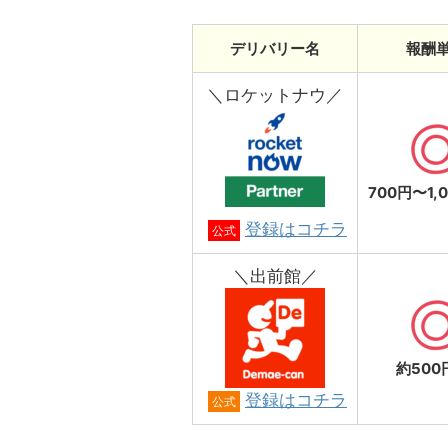
デリバリー名
報酬
＼ロケットナウ／
700円〜1,
登録はコチラ
公式
＼出前館／
約500
登録はコチラ
公式