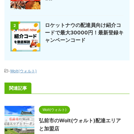
ロケットナウの配達員向け紹介コ
2
ードで最大30000円！最新登録キ
ャンペーンコード
-
Wolt(ウォルト)
関連記事
Wolt(ウォルト)
弘前市のWolt(ウォルト)配達エリア
と加盟店