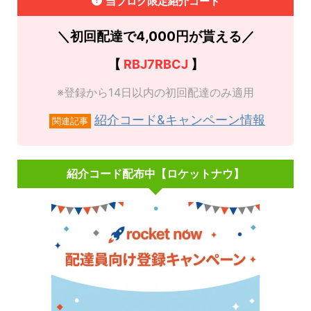
当ブログ限定紹介コード
＼初回配達で4,000円が貰える／
【
RBJ7RBCJ
】
※登録から14日以内の初回配達のみ適用
紹介コード&キャンペーン情報
関連記事
紹介コード配布中【ロケットナウ】