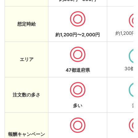
想定時給
約1,200円
約1,200円〜2,000円
エリア
30都
47都道府県
注文数の多さ
多い
普
報酬キャンペーン