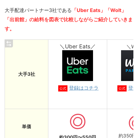
大手配達パートナー3社である
「Uber Eats」「Wolt」
「出前館」の給料を図表で比較しながらご紹介していきま
す。
＼Uber Eats／
＼Wo
大手3社
登録はコチラ
登録
公式
公式
単価
約350円
約300円〜550円