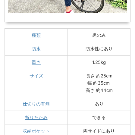
種類
黒のみ
防水
防水性にあり
重さ
1.25kg
サイズ
長さ 約25cm
幅 約35cm
高さ 約44cm
仕切りの有無
あり
折りたたみ
できる
収納ポケット
両サイドにあり