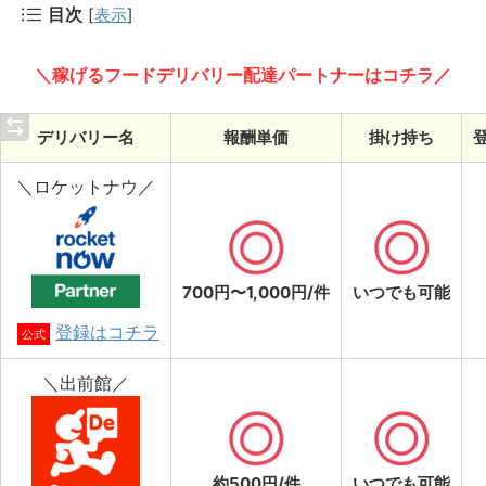
目次
[
表示
]
＼稼げるフードデリバリー配達パートナーはコチラ／
デリバリー名
報酬単価
掛け持ち
＼ロケットナウ／
700円〜1,000円/件
いつでも可能
登録はコチラ
公式
＼出前館／
約500円/件
いつでも可能