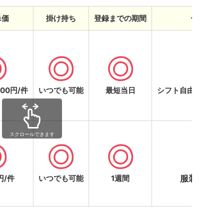
単価
掛け持ち
登録までの期間
働きやす
000円/件
いつでも可能
最短当日
シフト自由・現金
円/件
いつでも可能
1週間
服装の規定