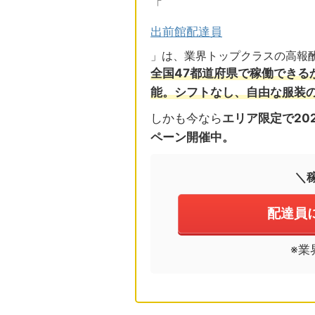
「
出前館配達員
」は、業界トップクラスの高報
全国47都道府県で稼働できる
能。シフトなし、自由な服装
しかも今なら
エリア限定で20
ペーン開催中。
＼
配達員
※業