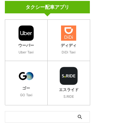
タクシー配車アプリ
さ
キャンペーン
ウーバー
ディディ
初回2,000円＋紹介コード等で上乗せ（最大2万〜
Uber Taxi
DiDi Taxi
なし・週払い
「
紹介コード
」の詳細
ゴー
エスライド
GO Taxi
S.RIDE
新人配達員報酬＋200円
あり
「
登録キャンペーン
」の詳細