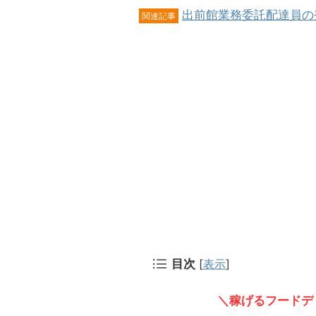
出前館業務委託配達員の
関連記事
目次
[
表示
]
＼稼げるフードデ