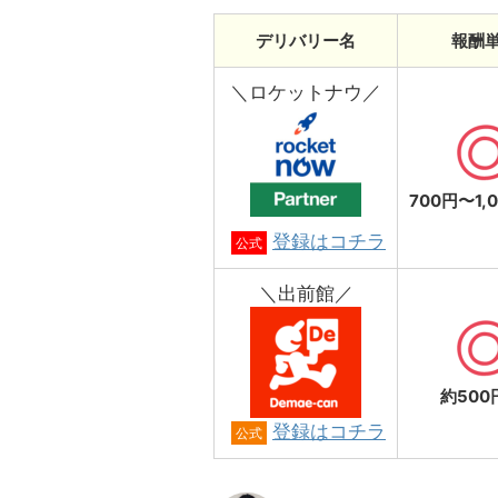
デリバリー名
報酬
＼ロケットナウ／
700円〜1,
登録はコチラ
公式
＼出前館／
約500
登録はコチラ
公式