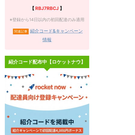
【
RBJ7RBCJ
】
※登録から14日以内の初回配達のみ適用
紹介コード&キャンペーン
関連記事
情報
紹介コード配布中【ロケットナウ】