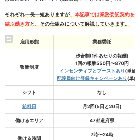
それぞれ一長一短ありますが、
本記事では業務委託契約を
結ぶ働き方
と、その仕組みについて解説していきます。
雇用形態
業務委託
歩合制(1件あたりの報酬)
1回の報酬550円〜870円
報酬制度
インセンティブとブーストあり
(単価U
配達員向け登録キャンペーンあり
(単価
シフト
なし
給料日
月2回(5日と20日)
働けるエリア
47都道府県
7時〜24時
働ける時間