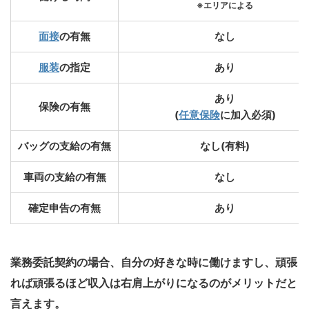
※エリアによる
面接
の有無
なし
服装
の指定
あり
あり
保険の有無
(
任意保険
に加入必須)
バッグの支給の有無
なし(有料)
車両の支給の有無
なし
確定申告の有無
あり
業務委託契約の場合、自分の好きな時に働けますし、頑張
れば頑張るほど収入は右肩上がりになるのがメリットだと
言えます。