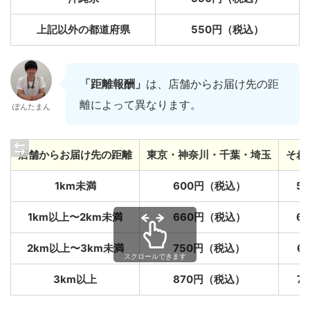
上記以外の都道府県
550円（税込）
「距離報酬」
は、店舗からお届け先の距
離によって異なります。
ぽんたまん
店舗からお届け先の距離
東京・神奈川・千葉・埼玉
それ
1km未満
600円（税込）
5
1km以上〜2km未満
660円（税込）
6
2km以上〜3km未満
750円（税込）
6
3km以上
870円（税込）
7