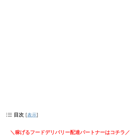
目次
[
表示
]
＼稼げるフードデリバリー配達パートナーはコチラ／