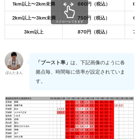
1km以上〜2km未満
660円（税込）
6
2km以上〜3km未満
750円（税込）
6
3km以上
870円（税込）
7
「ブースト率」
は、下記画像のように各
拠点毎、時間毎に倍率が設定されていま
ぽんたまん
す。