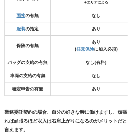
※エリアによる
面接
の有無
なし
服装
の指定
あり
あり
保険の有無
(
任意保険
に加入必須)
バッグの支給の有無
なし(有料)
車両の支給の有無
なし
確定申告の有無
あり
業務委託契約の場合、自分の好きな時に働けますし、頑張
れば頑張るほど収入は右肩上がりになるのがメリットだと
言えます。