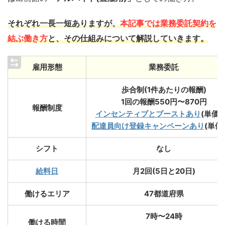
それぞれ一長一短ありますが、
本記事では業務委託契約を
結ぶ働き方
と、その仕組みについて解説していきます。
雇用形態
業務委託
歩合制(1件あたりの報酬)
1回の報酬550円〜870円
報酬制度
インセンティブとブーストあり
(単価U
配達員向け登録キャンペーンあり
(単価
シフト
なし
給料日
月2回(5日と20日)
働けるエリア
47都道府県
7時〜24時
働ける時間