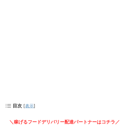
目次
[
表示
]
＼稼げるフードデリバリー配達パートナーはコチラ／